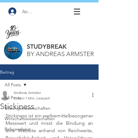
Anmelden
STUDYBREAK
BY ANDREAS ARMSTER
Beitrag
All Posts
Andreas Armster
All Posts
7. Juni
1 Min. Lesezeit
Stickiness
Bildungswissenschaften
Stickiness ist ein werbemittelbezogener 
Wirtschaftswissenschaften
Messwert und misst die Bindung an 
Referendariat
eine Website anhand von Reichweite, 
Besuchshäufigkeit und Verweildauer. 