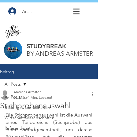
Anmelden
STUDYBREAK
BY ANDREAS ARMSTER
Beitrag
All Posts
Andreas Armster
All Posts
20. März
1 Min. Lesezeit
Stichprobenauswahl
Bildungswissenschaften
Die Stichprobenauswahl ist die Auswahl 
Wirtschaftswissenschaften
eines Teilbereichs (Stichprobe) aus 
Referendariat
einer Grundgesamtheit, um daraus 
Rückschlüsse auf die gesamte 