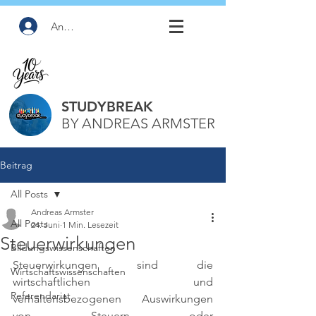
Anmelden
STUDYBREAK
BY ANDREAS ARMSTER
Beitrag
All Posts
Andreas Armster
All Posts
24. Juni
1 Min. Lesezeit
Steuerwirkungen
Bildungswissenschaften
Steuerwirkungen sind die 
Wirtschaftswissenschaften
wirtschaftlichen und 
Referendariat
verhaltensbezogenen Auswirkungen 
von Steuern oder 