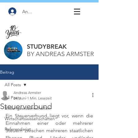
Anmelden
STUDYBREAK
BY ANDREAS ARMSTER
Beitrag
All Posts
Andreas Armster
All Posts
24. Juni
1 Min. Lesezeit
Steuerverbund
Bildungswissenschaften
Ein Steuerverbund liegt vor, wenn die 
Wirtschaftswissenschaften
Einnahmen einer oder mehrerer 
Referendariat
Steuern zwischen mehreren staatlichen 
Ebenen (Bund, Länder und/oder 