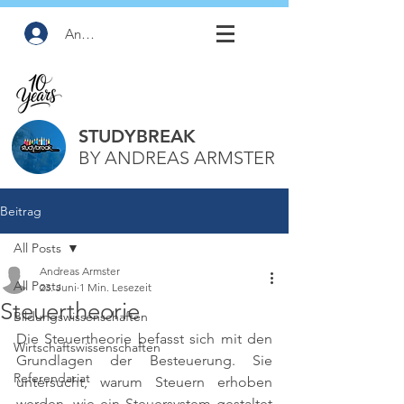
Anmelden
STUDYBREAK
BY ANDREAS ARMSTER
Beitrag
All Posts
Andreas Armster
All Posts
23. Juni
1 Min. Lesezeit
Steuertheorie
Bildungswissenschaften
Die Steuertheorie befasst sich mit den 
Wirtschaftswissenschaften
Grundlagen der Besteuerung. Sie 
Referendariat
untersucht, warum Steuern erhoben 
werden, wie ein Steuersystem gestaltet 