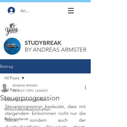
Anmelden
STUDYBREAK
BY ANDREAS ARMSTER
Beitrag
All Posts
Andreas Armster
All Posts
23. Juni
1 Min. Lesezeit
Steuerprogression
Bildungswissenschaften
Steuerprogression bedeutet, dass mit 
Wirtschaftswissenschaften
steigendem Einkommen nicht nur die 
Referendariat
Steuer, sondern auch der 
durchschnittliche Steuersatz steigt. 