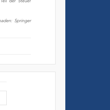
eil der Steuer 
aden: Springer 