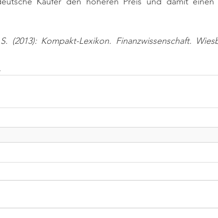
deutsche Käufer den höheren Preis und damit einen T
 S. (2013): Kompakt-Lexikon. Finanzwissenschaft. Wiesb
n