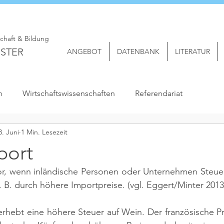
schaft & Bildung
STER
ANGEBOT
DATENBANK
LITERATUR
n
Wirtschaftswissenschaften
Referendariat
3. Juni
1 Min. Lesezeit
port
vor, wenn inländische Personen oder Unternehmen Steuer
. B. durch höhere Importpreise. 
(vgl. Eggert/Minter 2013
 erhebt eine höhere Steuer auf Wein. Der französische P