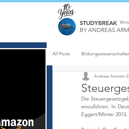
STUDYBREAK
Wirt
BY ANDREAS ARM
All Posts
Bildungswissenschafte
Andreas Armster
2
Steuerge
Die Steuergesetzgeb
einzuführen. In Deu
Eggert/Minter 2013, S