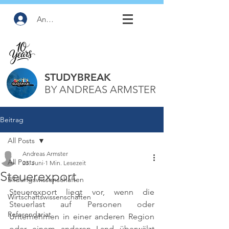
Anmelden
STUDYBREAK
BY ANDREAS ARMSTER
Beitrag
All Posts
Andreas Armster
All Posts
23. Juni
1 Min. Lesezeit
Steuerexport
Bildungswissenschaften
Steuerexport liegt vor, wenn die 
Wirtschaftswissenschaften
Steuerlast auf Personen oder 
Referendariat
Unternehmen in einer anderen Region 
oder einem anderen Land überwälzt 