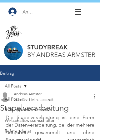
Anmelden
STUDYBREAK
BY ANDREAS ARMSTER
Beitrag
All Posts
Andreas Armster
All Posts
27. März
1 Min. Lesezeit
Stapelverarbeitung
Bildungswissenschaften
Die Stapelverarbeitung ist eine Form 
Wirtschaftswissenschaften
der Datenverarbeitung, bei der mehrere 
Referendariat
Aufgaben gesammelt und ohne 
Benutzereingriff automatisch 