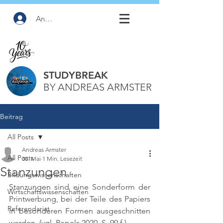
Anmelden
STUDYBREAK
BY ANDREAS ARMSTER
Beitrag
All Posts
Andreas Armster
All Posts
30. Mai
1 Min. Lesezeit
Stanzungen
Bildungswissenschaften
Stanzungen sind eine Sonderform der 
Wirtschaftswissenschaften
Printwerbung, bei der Teile des Papiers 
Referendariat
in besonderen Formen ausgeschnitten 
werden. 
(vgl. Pepels 2020, S. 99 f.)