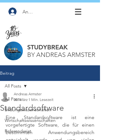
Anmelden
STUDYBREAK
BY ANDREAS ARMSTER
Beitrag
All Posts
Andreas Armster
All Posts
30. März
1 Min. Lesezeit
Standardsoftware
Bildungswissenschaften
Eine Standardsoftware ist eine 
Wirtschaftswissenschaften
vorgefertigte Software, die für einen 
Referendariat
bestimmten Anwendungsbereich 
entwickelt wurde und von vielen 