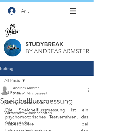
Anmelden
STUDYBREAK
BY ANDREAS ARMSTER
Beitrag
All Posts
Andreas Armster
All Posts
8. Juni
1 Min. Lesezeit
Speichelflussmessung
Bildungswissenschaften
Die Speichelflussmessung ist ein 
Wirtschaftswissenschaften
psychomotorisches Testverfahren, das 
Referendariat
insbesondere bei 
Lebensmittelwerbung den 