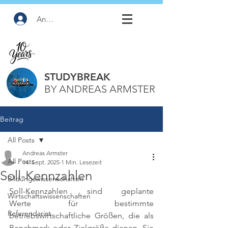
Anmelden
STUDYBREAK
BY ANDREAS ARMSTER
Beitrag
All Posts
Andreas Armster
All Posts
14. Sept. 2025
1 Min. Lesezeit
Soll-Kennzahlen
Bildungswissenschaften
Soll-Kennzahlen sind geplante 
Wirtschaftswissenschaften
Werte für bestimmte 
Referendariat
betriebswirtschaftliche Größen, die als 
Benchmark oder Zielgröße dienen. Sie 