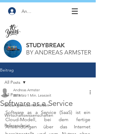
Anmelden
STUDYBREAK
BY ANDREAS ARMSTER
Beitrag
All Posts
Andreas Armster
All Posts
30. März
1 Min. Lesezeit
Software as a Service
Bildungswissenschaften
Software as a Service (SaaS) ist ein 
Wirtschaftswissenschaften
Cloud-Modell, bei dem fertige 
Referendariat
Anwendungen über das Internet 
bereitgestellt und vom Nutzer ohne 