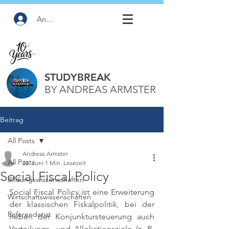
Anmelden
STUDYBREAK
BY ANDREAS ARMSTER
Beitrag
All Posts
Andreas Armster
All Posts
22. Juni
1 Min. Lesezeit
Social Fiscal Policy
Bildungswissenschaften
Social Fiscal Policy ist eine Erweiterung 
Wirtschaftswissenschaften
der klassischen Fiskalpolitik, bei der 
Referendariat
neben der Konjunktursteuerung auch 
Verteilungs- und Allokationsziele (z. B. 