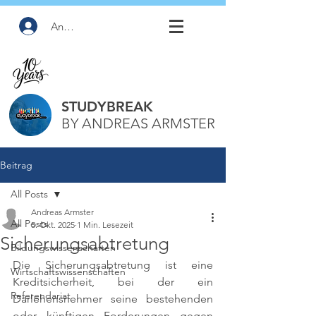
Anmelden
STUDYBREAK
BY ANDREAS ARMSTER
Beitrag
All Posts
Andreas Armster
All Posts
5. Okt. 2025
1 Min. Lesezeit
Sicherungsabtretung
Bildungswissenschaften
Die Sicherungsabtretung ist eine 
Wirtschaftswissenschaften
Kreditsicherheit, bei der ein 
Referendariat
Darlehensnehmer seine bestehenden 
oder künftigen Forderungen gegen 