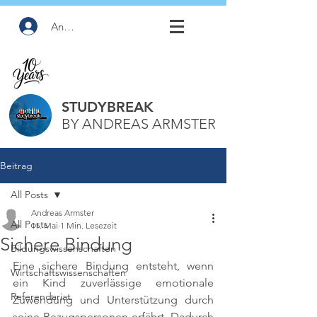
Anmelden
STUDYBREAK
BY ANDREAS ARMSTER
Beitrag
All Posts
Andreas Armster
All Posts
11. Mai
1 Min. Lesezeit
Sichere Bindung
Bildungswissenschaften
Eine sichere Bindung entsteht, wenn 
Wirtschaftswissenschaften
ein Kind zuverlässige emotionale 
Referendariat
Zuwendung und Unterstützung durch 
seine Bezugspersonen erfährt. Dadurch 