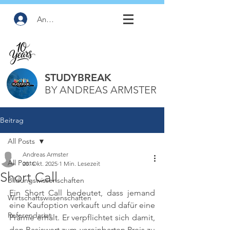
Anmelden
STUDYBREAK
BY ANDREAS ARMSTER
Beitrag
All Posts
Andreas Armster
All Posts
20. Okt. 2025
1 Min. Lesezeit
Short Call
Bildungswissenschaften
Ein Short Call bedeutet, dass jemand 
Wirtschaftswissenschaften
eine Kaufoption verkauft und dafür eine 
Referendariat
Prämie erhält. Er verpflichtet sich damit, 
den Basiswert zum vereinbarten Preis zu 