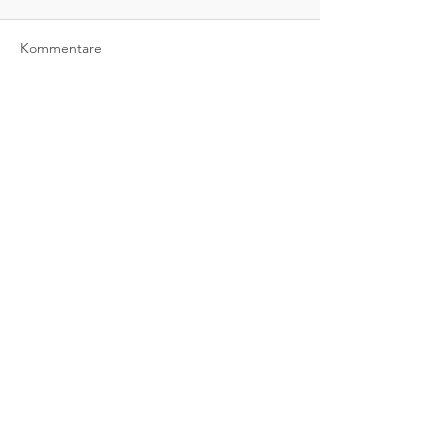
Kommentare
Kommentar verfassen...