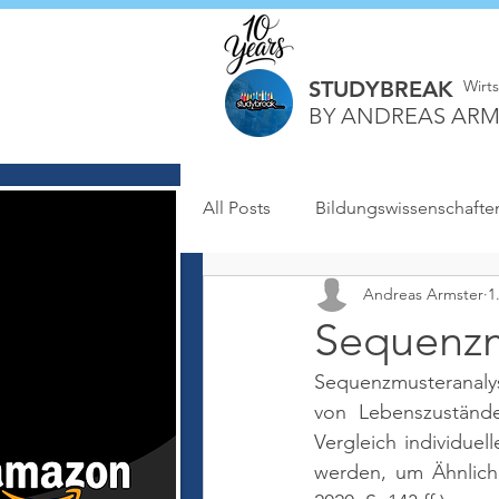
STUDYBREAK
Wirt
BY ANDREAS ARM
All Posts
Bildungswissenschafte
Andreas Armster
1
Sequenzm
Sequenzmusteranalys
von Lebenszustände
Vergleich individue
werden, um Ähnlich