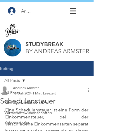
Anmelden
STUDYBREAK
BY ANDREAS ARMSTER
Beitrag
All Posts
Andreas Armster
All Posts
12. Juli 2024
1 Min. Lesezeit
Schedulensteuer
Bildungswissenschaften
Eine Schedulensteuer ist eine Form der 
Wirtschaftswissenschaften
Einkommensteuer, bei der 
Referendariat
verschiedene Einkommensarten separat 
besteuert werden, anstatt sie zu einem 