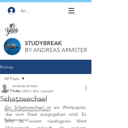
Anmelden
STUDYBREAK
BY ANDREAS ARMSTER
Beitrag
All Posts
Andreas Armster
All Posts
7. Mai 2024
1 Min. Lesezeit
Schatzwechsel
Bildungswissenschaften
Ein Schatzwechsel ist ein Wertpapier, 
Wirtschaftswissenschaften
das vom Staat ausgegeben wird. Es 
Referendariat
wird zu einem niedrigeren Wert 
(diskontiert) verkauft als seinem 