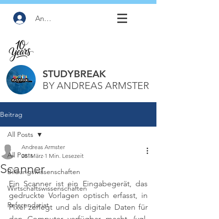
Anmelden
STUDYBREAK
BY ANDREAS ARMSTER
Beitrag
All Posts
Andreas Armster
All Posts
28. März
1 Min. Lesezeit
Scanner
Bildungswissenschaften
Ein Scanner ist ein Eingabegerät, das 
Wirtschaftswissenschaften
gedruckte Vorlagen optisch erfasst, in 
Referendariat
Pixel zerlegt und als digitale Daten für 
den Computer verfügbar macht. 
(vgl. 