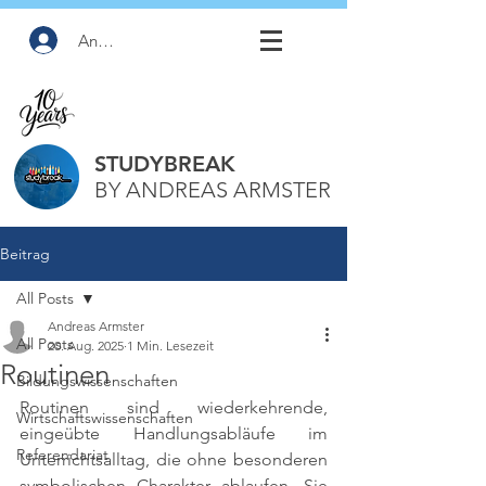
Anmelden
STUDYBREAK
BY ANDREAS ARMSTER
Beitrag
All Posts
Andreas Armster
All Posts
20. Aug. 2025
1 Min. Lesezeit
Routinen
Bildungswissenschaften
Routinen sind wiederkehrende, 
Wirtschaftswissenschaften
eingeübte Handlungsabläufe im 
Referendariat
Unterrichtsalltag, die ohne besonderen 
symbolischen Charakter ablaufen. Sie 