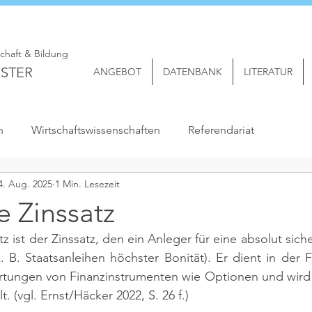
schaft & Bildung
STER
ANGEBOT
DATENBANK
LITERATUR
n
Wirtschaftswissenschaften
Referendariat
4. Aug. 2025
1 Min. Lesezeit
e Zinssatz
atz ist der Zinssatz, den ein Anleger für eine absolut sic
(z. B. Staatsanleihen höchster Bonität). Er dient in der F
rtungen von Finanzinstrumenten wie Optionen und wird j
 (vgl. Ernst/Häcker 2022, S. 26 f.)