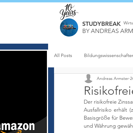
STUDYBREAK
Wirt
BY ANDREAS ARM
All Posts
Bildungswissenschafte
Andreas Armster
2
Risikofrei
Der risikofreie Zinss
Ausfallrisiko erhält 
Basisgröße für Bewe
und Währung gewählt.