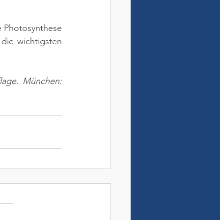
 Photosynthese 
ie wichtigsten 
flage. München: 