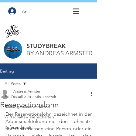
Anmelden
STUDYBREAK
BY ANDREAS ARMSTER
Beitrag
All Posts
Andreas Armster
All Posts
3. Juli 2024
1 Min. Lesezeit
Reservationslohn
Bildungswissenschaften
Der Reservationslohn bezeichnet in der 
Wirtschaftswissenschaften
Arbeitsmarktökonomie den Lohnsatz, 
Referendariat
unterhalb dessen eine Person oder ein 
Haushalt nicht bereit ist, eine 