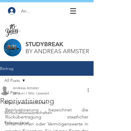
Anmelden
STUDYBREAK
BY ANDREAS ARMSTER
Beitrag
All Posts
Andreas Armster
All Posts
22. Juni
1 Min. Lesezeit
Reprivatisierung
Bildungswissenschaften
Reprivatisierung bezeichnet die 
Wirtschaftswissenschaften
Rückübertragung staatlicher 
Referendariat
Unternehmen oder Vermögenswerte in 
privates Eigentum. Sie ist eine Form der 