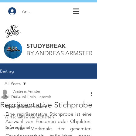
Anmelden
STUDYBREAK
BY ANDREAS ARMSTER
Beitrag
All Posts
Andreas Armster
All Posts
12. Juni
1 Min. Lesezeit
Repräsentative Stichprobe
Bildungswissenschaften
Eine repräsentative Stichprobe ist eine 
Wirtschaftswissenschaften
Auswahl von Personen oder Objekten, 
Referendariat
die die Merkmale der gesamten 
Grundgesamtheit möglichst genau 