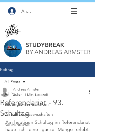
Anmelden
STUDYBREAK
BY ANDREAS ARMSTER
Beitrag
All Posts
Andreas Armster
All Posts
3. Juni
1 Min. Lesezeit
Referendariat - 93.
Bildungswissenschaften
Schultag
Wirtschaftswissenschaften
Am heutigen Schultag im Referendariat 
Referendariat
habe ich eine ganze Menge erlebt. 