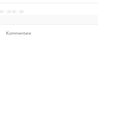
Kommentare
Kommentar verfassen...