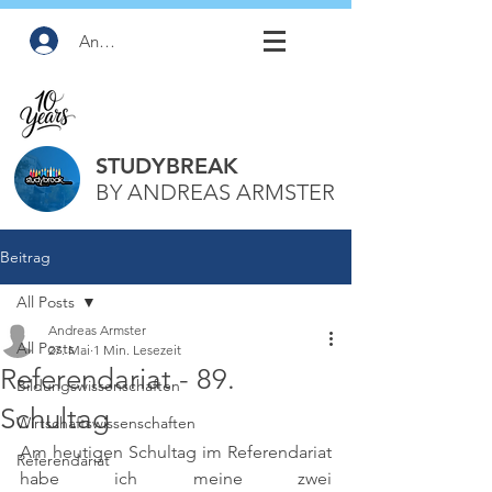
Anmelden
STUDYBREAK
BY ANDREAS ARMSTER
Beitrag
All Posts
Andreas Armster
All Posts
27. Mai
1 Min. Lesezeit
Referendariat - 89.
Bildungswissenschaften
Schultag
Wirtschaftswissenschaften
Am heutigen Schultag im Referendariat 
Referendariat
habe ich meine zwei 