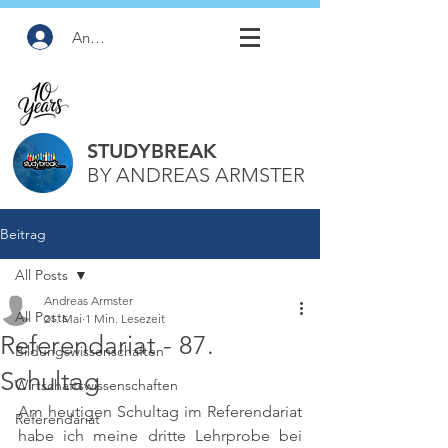
Anmelden
STUDYBREAK
BY ANDREAS ARMSTER
Beitrag
All Posts
Andreas Armster
All Posts
21. Mai
1 Min. Lesezeit
Referendariat - 87.
Bildungswissenschaften
Schultag
Wirtschaftswissenschaften
Am heutigen Schultag im Referendariat 
Referendariat
habe ich meine dritte Lehrprobe bei 