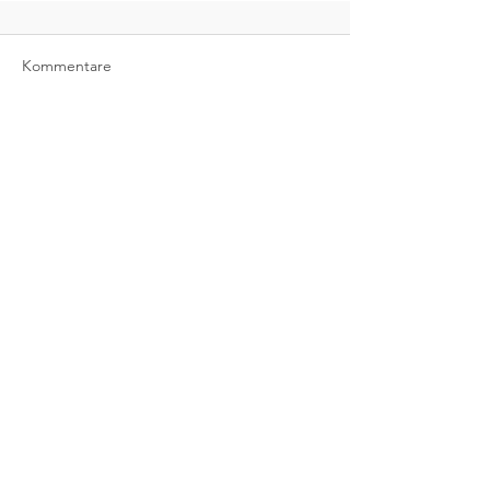
Kommentare
Kommentar verfassen...