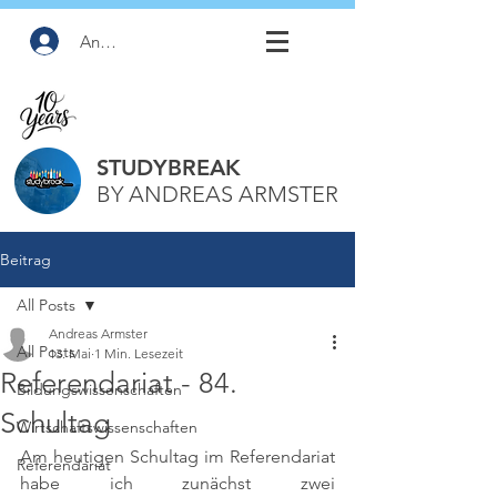
Anmelden
STUDYBREAK
BY ANDREAS ARMSTER
Beitrag
All Posts
Andreas Armster
All Posts
13. Mai
1 Min. Lesezeit
Referendariat - 84.
Bildungswissenschaften
Schultag
Wirtschaftswissenschaften
Am heutigen Schultag im Referendariat 
Referendariat
habe ich zunächst zwei 