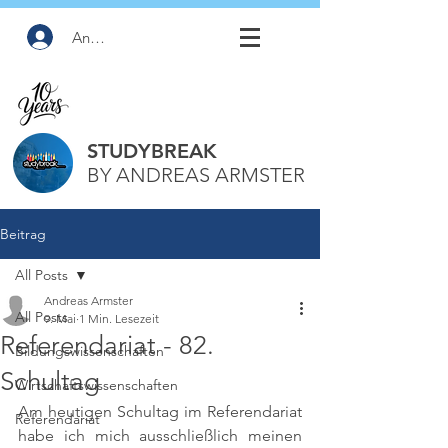
Anmelden
STUDYBREAK
BY ANDREAS ARMSTER
Beitrag
All Posts
Andreas Armster
All Posts
9. Mai
1 Min. Lesezeit
Referendariat - 82.
Bildungswissenschaften
Schultag
Wirtschaftswissenschaften
Am heutigen Schultag im Referendariat 
Referendariat
habe ich mich ausschließlich meinen 