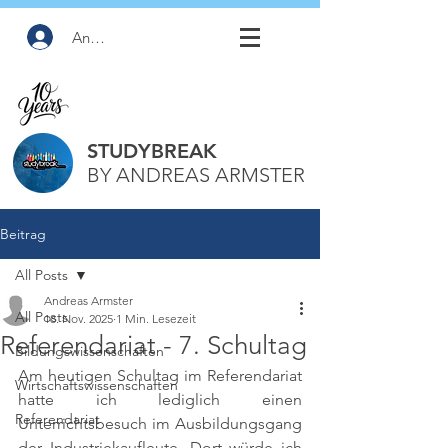
Anmelden
STUDYBREAK
BY ANDREAS ARMSTER
Beitrag
All Posts
Andreas Armster
All Posts
18. Nov. 2025
1 Min. Lesezeit
Referendariat - 7. Schultag
Bildungswissenschaften
Am heutigen Schultag im Referendariat 
Wirtschaftswissenschaften
hatte ich lediglich einen 
Referendariat
Unterrichtsbesuch im Ausbildungsgang 
der Industriekaufleute. Dort würde ich 