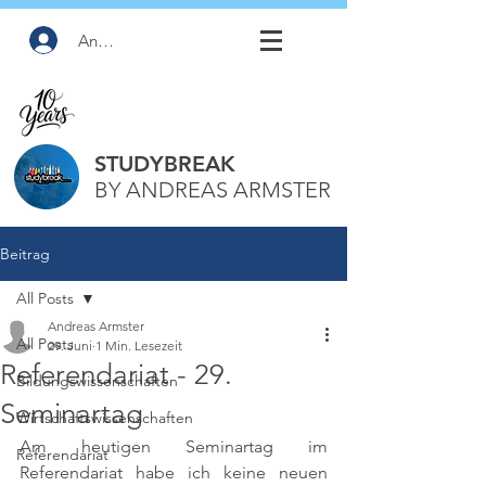
Anmelden
STUDYBREAK
BY ANDREAS ARMSTER
Beitrag
All Posts
Andreas Armster
All Posts
29. Juni
1 Min. Lesezeit
Referendariat - 29.
Bildungswissenschaften
Seminartag
Wirtschaftswissenschaften
Am heutigen Seminartag im 
Referendariat
Referendariat habe ich keine neuen 