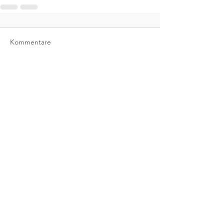
Kommentare
Kommentar verfassen...