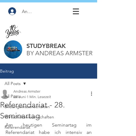
Anmelden
STUDYBREAK
BY ANDREAS ARMSTER
Beitrag
All Posts
Andreas Armster
All Posts
22. Juni
1 Min. Lesezeit
Referendariat - 28.
Bildungswissenschaften
Seminartag
Wirtschaftswissenschaften
Am heutigen Seminartag im 
Referendariat
Referendariat habe ich intensiv an 