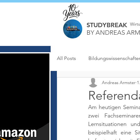
STUDYBREAK
Wirt
BY ANDREAS ARM
All Posts
Bildungswissenschafte
Andreas Armster
1
Referenda
Am heutigen Seminar
zwei Fachseminar
Lernsituationen u
beispielhaft eine S