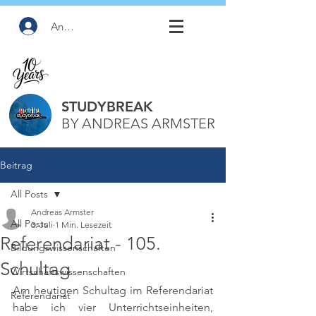
Anmelden
STUDYBREAK
BY ANDREAS ARMSTER
Beitrag
All Posts
Andreas Armster
All Posts
3. Juli
1 Min. Lesezeit
Referendariat - 105.
Bildungswissenschaften
Schultag
Wirtschaftswissenschaften
Am heutigen Schultag im Referendariat 
Referendariat
habe ich vier Unterrichtseinheiten, 