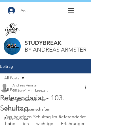
Anmelden
STUDYBREAK
BY ANDREAS ARMSTER
Beitrag
All Posts
Andreas Armster
All Posts
30. Juni
1 Min. Lesezeit
Referendariat - 103.
Bildungswissenschaften
Schultag
Wirtschaftswissenschaften
Am heutigen Schultag im Referendariat 
Referendariat
habe ich wichtige Erfahrungen 