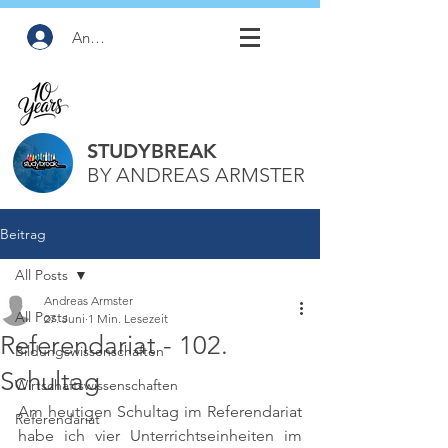
Anmelden
STUDYBREAK
BY ANDREAS ARMSTER
Beitrag
All Posts
Andreas Armster
All Posts
27. Juni
1 Min. Lesezeit
Referendariat - 102.
Bildungswissenschaften
Schultag
Wirtschaftswissenschaften
Am heutigen Schultag im Referendariat 
Referendariat
habe ich vier Unterrichtseinheiten im 