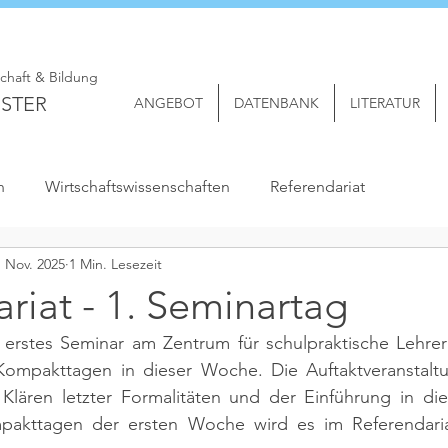
schaft & Bildung
STER
ANGEBOT
DATENBANK
LITERATUR
n
Wirtschaftswissenschaften
Referendariat
. Nov. 2025
1 Min. Lesezeit
riat - 1. Seminartag
 erstes Seminar am Zentrum für schulpraktische Lehrerb
Kompakttagen in dieser Woche. Die Auftaktveranstalt
lären letzter Formalitäten und der Einführung in die e
akttagen der ersten Woche wird es im Referendariat