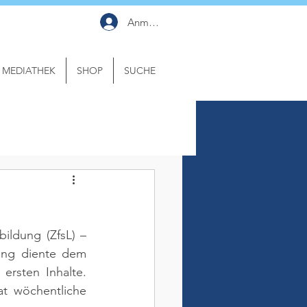
Anmelden
MEDIATHEK
SHOP
SUCHE
ildung (ZfsL) – 
ung diente dem 
rsten Inhalte. 
 wöchentliche 