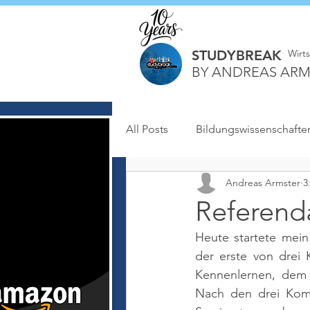
STUDYBREAK
Wirt
BY ANDREAS ARM
All Posts
Bildungswissenschafte
Andreas Armster
3
Referenda
Heute startete mein
der erste von drei 
Kennenlernen, dem K
Nach den drei Komp