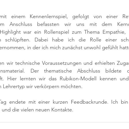
t einem Kennenlernspiel, gefolgt von einer Refl
 Im Anschluss befassten wir uns mit dem Kerncu
 Highlight war ein Rollenspiel zum Thema Empathie, 
n schlüpften. Dabei habe ich die Rolle einer schw
ernommen, in der ich mich zunächst unwohl gefühlt hatt
en wir technische Voraussetzungen und erhielten Zuga
onsmaterial. Der thematische Abschluss bildete die
aft. Hier lernten wir das Rubikon-Modell kennen und
n Lehrertyp wir verkörpern möchten.
 Tag endete mit einer kurzen Feedbackrunde. Ich bin
 und die vielen neuen Kontakte.