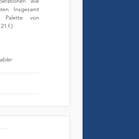
erationen wie 
en. Insgesamt 
 Palette von 
21 f.)
abler