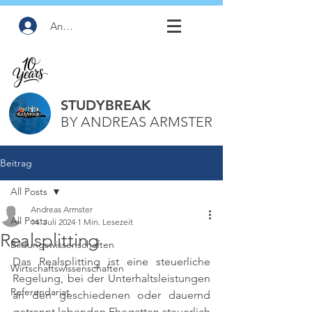
Anmelden
STUDYBREAK
BY ANDREAS ARMSTER
Beitrag
All Posts
Andreas Armster
All Posts
14. Juli 2024
1 Min. Lesezeit
Realsplitting
Bildungswissenschaften
Das Realsplitting ist eine steuerliche 
Wirtschaftswissenschaften
Regelung, bei der Unterhaltsleistungen 
Referendariat
an den geschiedenen oder dauernd 
getrennt lebenden Ehegatten steuerlich 