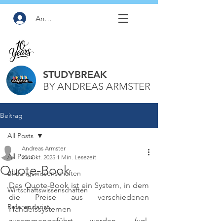
Anmelden
STUDYBREAK
BY ANDREAS ARMSTER
Beitrag
All Posts
Andreas Armster
All Posts
23. Okt. 2025
1 Min. Lesezeit
Quote-Book
Bildungswissenschaften
Das Quote-Book ist ein System, in dem 
Wirtschaftswissenschaften
die Preise aus verschiedenen 
Referendariat
Handelssystemen 
zusammengeführt werden. 
(vgl. 