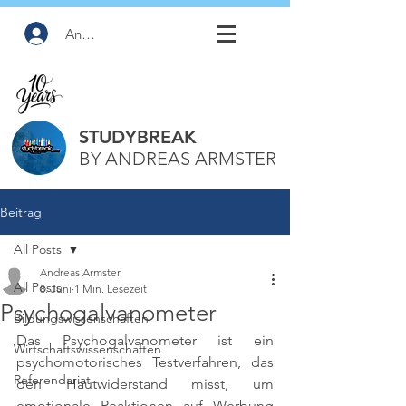
Anmelden
STUDYBREAK
BY ANDREAS ARMSTER
Beitrag
All Posts
Andreas Armster
All Posts
8. Juni
1 Min. Lesezeit
Psychogalvanometer
Bildungswissenschaften
Das Psychogalvanometer ist ein 
Wirtschaftswissenschaften
psychomotorisches Testverfahren, das 
Referendariat
den Hautwiderstand misst, um 
emotionale Reaktionen auf Werbung 