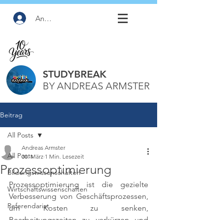
Anmelden
STUDYBREAK
BY ANDREAS ARMSTER
Beitrag
All Posts
Andreas Armster
All Posts
30. März
1 Min. Lesezeit
Prozessoptimierung
Bildungswissenschaften
Prozessoptimierung ist die gezielte 
Wirtschaftswissenschaften
Verbesserung von Geschäftsprozessen, 
Referendariat
um Kosten zu senken, 
Bearbeitungszeiten zu verkürzen und 