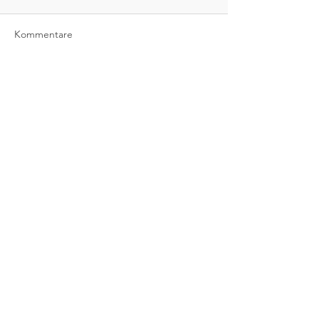
Kommentare
Kommentar verfassen...