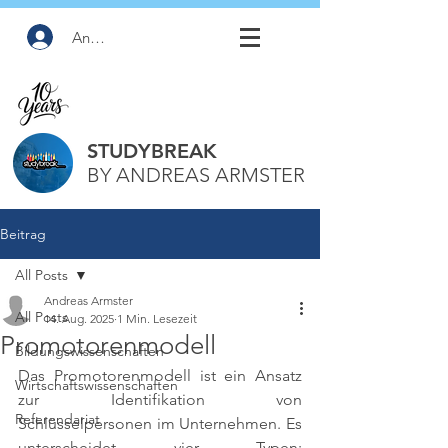
Anmelden
STUDYBREAK
BY ANDREAS ARMSTER
Beitrag
All Posts
Andreas Armster
All Posts
14. Aug. 2025
1 Min. Lesezeit
Promotorenmodell
Bildungswissenschaften
Das Promotorenmodell ist ein Ansatz 
Wirtschaftswissenschaften
zur Identifikation von 
Referendariat
Schlüsselpersonen im Unternehmen. Es 
unterscheidet vier Typen: 