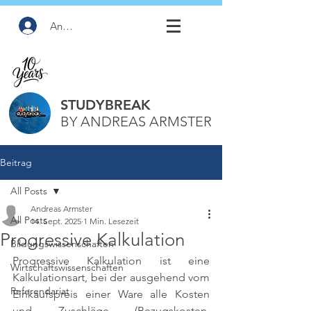
Anmelden
STUDYBREAK
BY ANDREAS ARMSTER
Beitrag
All Posts
Andreas Armster
All Posts
14. Sept. 2025
1 Min. Lesezeit
Progressive Kalkulation
Bildungswissenschaften
Progressive Kalkulation ist eine 
Wirtschaftswissenschaften
Kalkulationsart, bei der ausgehend vom 
Referendariat
Einkaufspreis einer Ware alle Kosten 
und Zuschläge (Bezugskosten, 