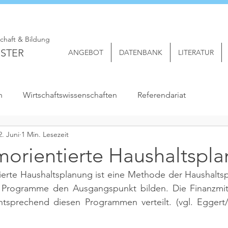
schaft & Bildung
STER
ANGEBOT
DATENBANK
LITERATUR
n
Wirtschaftswissenschaften
Referendariat
2. Juni
1 Min. Lesezeit
orientierte Haushaltspl
erte Haushaltsplanung ist eine Methode der Haushaltspl
d Programme den Ausgangspunkt bilden. Die Finanzmit
tsprechend diesen Programmen verteilt. 
(vgl. Eggert/