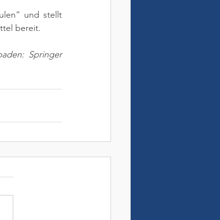
len“ und stellt 
tel bereit.
aden: Springer 