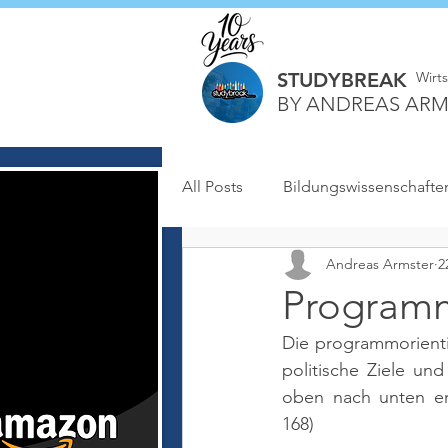
STUDYBREAK
Wirt
BY ANDREAS ARM
All Posts
Bildungswissenschafte
Andreas Armster
2
Programm
Die programmorienti
politische Ziele un
oben nach unten en
168)